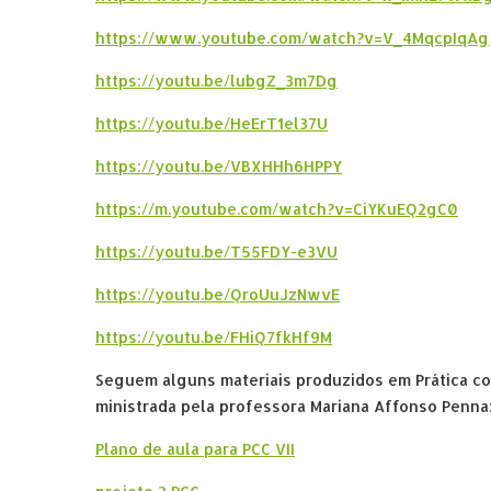
https://www.youtube.com/watch?v=V_4MqcpIqAg
https://youtu.be/lubgZ_3m7Dg
https://youtu.be/HeErT1el37U
https://youtu.be/VBXHHh6HPPY
https://m.youtube.com/watch?v=CiYKuEQ2gC0
https://youtu.be/T55FDY-e3VU
https://youtu.be/QroUuJzNwvE
https://youtu.be/FHiQ7fkHf9M
Seguem alguns materiais produzidos em Prática c
ministrada pela professora Mariana Affonso Penna
Plano de aula para PCC VII