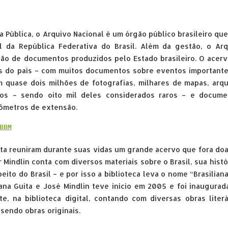
a Pública, o Arquivo Nacional é um órgão público brasileiro qu
l da República Federativa do Brasil. Além da gestão, o Arq
são de documentos produzidos pelo Estado brasileiro. O acer
os do país – com muitos documentos sobre eventos important
m quase dois milhões de fotografias, milhares de mapas, arq
livros – sendo oito mil deles considerados raros – e docum
lômetros de extensão.
BBM
uita reuniram durante suas vidas um grande acervo que fora do
Mindlin conta com diversos materiais sobre o Brasil, sua histó
peito do Brasil – e por isso a biblioteca leva o nome “Brasilian
liana Guita e José Mindlin teve início em 2005 e foi inaugura
, na biblioteca digital, contando com diversas obras literá
 sendo obras originais.