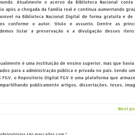
undo. Atualmente o acervo da Biblioteca Nacional conta
io após a chegada da família real e continua aumentando gra
ível na Biblioteca Nacional Digital de forma gratuita e de 
s conforme o autor, título e assunto. Dentre as princi
podemos listar a preservação e a divulgação desses itens
ualmente é uma instituição de ensino superior, mas que havia
cados para a administração pública e privada no país. Sendo u
tal FGV, o Repositório Digital FGV é uma plataforma que armaz
partilhando publicamente artigos, dissertações, teses, ima
Next po
obrigatórios são marcados com
*