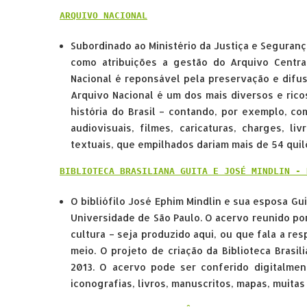
ARQUIVO NACIONAL
Subordinado ao Ministério da Justiça e Seguranç
como atribuições a gestão do Arquivo Centra
Nacional é reponsável pela preservação e difu
Arquivo Nacional é um dos mais diversos e ric
história do Brasil – contando, por exemplo, co
audiovisuais, filmes, caricaturas, charges, 
textuais, que empilhados dariam mais de 54 qui
BIBLIOTECA BRASILIANA GUITA E JOSÉ MINDLIN - 
O bibliófilo José Ephim Mindlin e sua esposa G
Universidade de São Paulo. O acervo reunido por 
cultura – seja produzido aqui, ou que fala a res
meio. O projeto de criação da Biblioteca Brasi
2013. O acervo pode ser conferido digitalmente
iconografias, livros, manuscritos, mapas, muitas