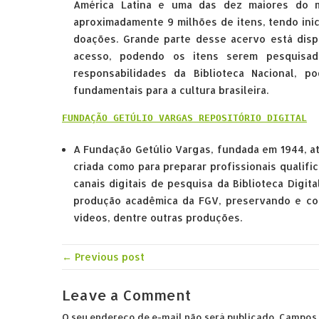
América Latina e uma das dez maiores do m
aproximadamente 9 milhões de itens, tendo iníc
doações. Grande parte desse acervo está dispon
acesso, podendo os itens serem pesquisado
responsabilidades da Biblioteca Nacional, 
fundamentais para a cultura brasileira.
FUNDAÇÃO GETÚLIO VARGAS REPOSITÓRIO DIGITAL
A Fundação Getúlio Vargas, fundada em 1944, at
criada como para preparar profissionais qualifi
canais digitais de pesquisa da Biblioteca Digi
produção acadêmica da FGV, preservando e com
vídeos, dentre outras produções.
← Previous post
Leave a Comment
O seu endereço de e-mail não será publicado.
Campos 