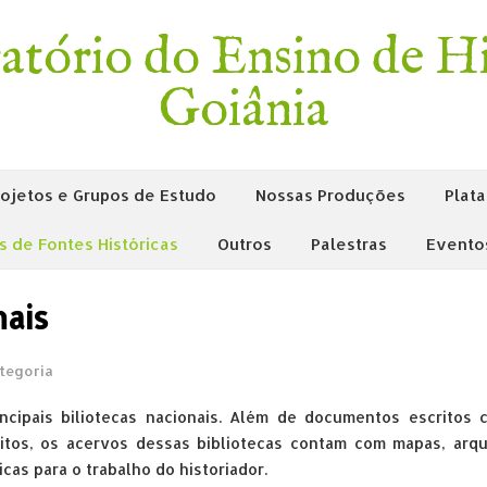
tório do Ensino de Hi
Goiânia
rojetos e Grupos de Estudo
Nossas Produções
Plata
is de Fontes Históricas
Outros
Palestras
Evento
nais
tegoria
ncipais biliotecas nacionais. Além de documentos escritos 
scritos, os acervos dessas bibliotecas contam com mapas, arq
icas para o trabalho do historiador.