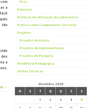
 com
PCCs
ças a
Palestras
fácil
Políticas de utilização do Laboratório
pais
 tão
Prática como Componente Curricular
Projetos
Projetos de Ensino
Projetos de Implementação
 sido
Projetos de Pesquisa
m dos
ena a
Residência Pedagógica
gens,
Visitas Técnicas
dezembro 2020
st →
D
S
T
Q
Q
S
S
1
2
3
4
5