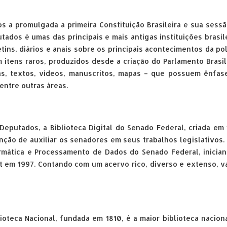
s a promulgada a primeira Constituição Brasileira e sua sess
ados é umas das principais e mais antigas instituições brasil
tins, diários e anais sobre os principais acontecimentos da pol
m itens raros, produzidos desde a criação do Parlamento Brasil
as, textos, vídeos, manuscritos, mapas – que possuem ênfas
dentre outras áreas.
Deputados, a Biblioteca Digital do Senado Federal, criada em
nção de auxiliar os senadores em seus trabalhos legislativos.
rmática e Processamento de Dados do Senado Federal, inicia
 em 1997. Contando com um acervo rico, diverso e extenso, v
blioteca Nacional, fundada em 1810, é a maior biblioteca nacion