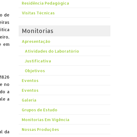
Residência Pedagógica
Visitas Técnicas
ão de
eiras
ítica
Monitorias
eiro,
Apresentação
e em
Atividades do Laboratório
Justificativa
Objetivos
 1826
Eventos
 e no
Eventos
ndo a
ale a
Galeria
Grupos de Estudo
Monitorias Em Vigência
Nossas Produções
al da