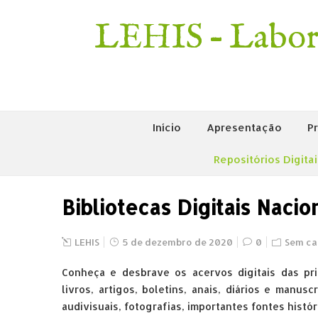
LEHIS – Labora
Início
Apresentação
P
Repositórios Digita
Bibliotecas Digitais Nacio
LEHIS
5 de dezembro de 2020
0
Sem ca
Conheça e desbrave os acervos digitais das pri
livros, artigos, boletins, anais, diários e manu
audivisuais, fotografias, importantes fontes histór