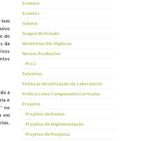
Eventos
Eventos
e tem
Galeria
uivo
Grupos de Estudo
vo do
es da
Monitorias Em Vigência
uivos
Nossas Produções
entos
PCCs
Palestras
Políticas de utilização do Laboratório
ado à
Prática como Componente Curricular
ria e
Projetos
a” no
Projetos de Ensino
da em
rias,
Projetos de Implementação
Projetos de Pesquisa