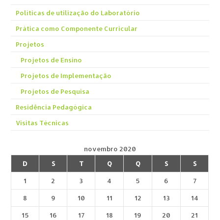
Políticas de utilização do Laboratório
Prática como Componente Curricular
Projetos
Projetos de Ensino
Projetos de Implementação
Projetos de Pesquisa
Residência Pedagógica
Visitas Técnicas
novembro 2020
D
S
T
Q
Q
S
S
1
2
3
4
5
6
7
8
9
10
11
12
13
14
15
16
17
18
19
20
21