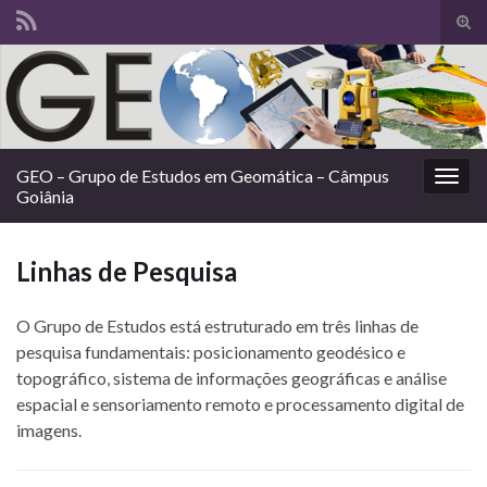
Alte
form
Search for:
de
pesq
GEO – Grupo de Estudos em Geomática – Câmpus
Alter
Goiânia
nave
Linhas de Pesquisa
O Grupo de Estudos está estruturado em três linhas de
pesquisa fundamentais: posicionamento geodésico e
topográfico, sistema de informações geográficas e análise
espacial e sensoriamento remoto e processamento digital de
imagens.