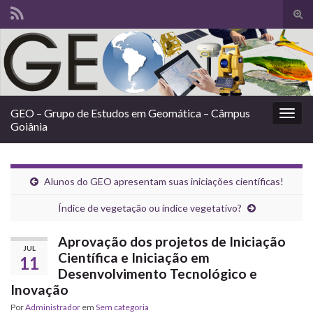
Alte
form
Search for:
de
pesq
GEO – Grupo de Estudos em Geomática – Câmpus
Alter
Goiânia
nave
Alunos do GEO apresentam suas iniciações científicas!
Índice de vegetação ou índice vegetativo?
Aprovação dos projetos de Iniciação
JUL
Científica e Iniciação em
11
Desenvolvimento Tecnológico e
Inovação
Por
Administrador
em
Sem categoria