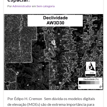
Por
Administrador
em
Sem categoria
Por Édipo H. Cremon Sem dúvida os modelos digitais
de elevação (MDEs) são de extrema importância para