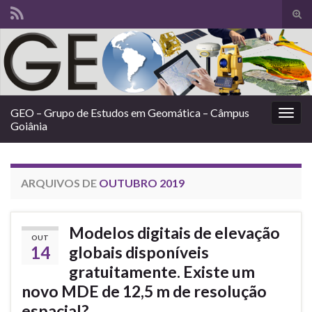
Alte
form
Search for:
de
pesq
GEO – Grupo de Estudos em Geomática – Câmpus
Alter
Goiânia
nave
ARQUIVOS DE
OUTUBRO 2019
Modelos digitais de elevação
OUT
14
globais disponíveis
gratuitamente. Existe um
novo MDE de 12,5 m de resolução
espacial?