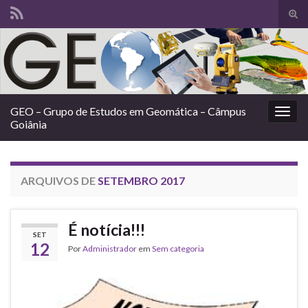
Alte
form
Search for:
de
pesq
GEO – Grupo de Estudos em Geomática – Câmpus
Alter
Goiânia
nave
ARQUIVOS DE
SETEMBRO 2017
É notícia!!!
SET
12
Por
Administrador
em
Sem categoria