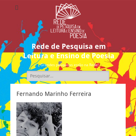
Rede de Pesquisa em
Leitura e Ensino de Poesia
Grandes pesquisas estão na Rede!
Pesquisar
por:
Fernando Marinho Ferreira