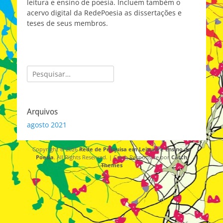
leitura e ensino de poesia. Incluem também o
acervo digital da RedePoesia as dissertações e
teses de seus membros.
Pesquisar
por:
Arquivos
agosto 2021
Copyright © 2026
Rede de Pesquisa em Leitura e Ensino de
Poesia
. All Rights Reserved. | Catch Responsive por
Catch
Themes